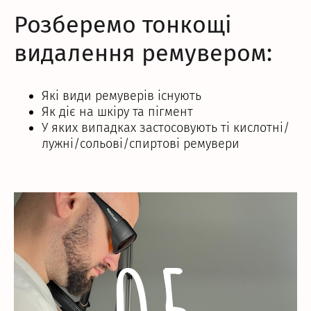
Розберемо тонкощі
видалення ремувером:
Які види ремуверів існують
Як діє на шкіру та пігмент
У яких випадках застосовують ті кислотні/
лужні/сольові/спиртові ремувери