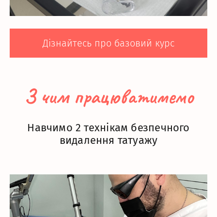
Дізнайтесь про базовий курс
З чим працюватимемо
Навчимо 2 технікам безпечного
видалення татуажу