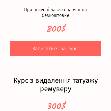
При покупці лазера навчання
безкоштовне
800$
Записатися на курс!
Курс з видалення татуажу
ремуверу
300$