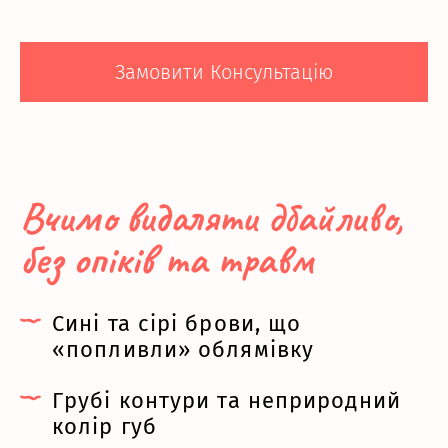
Замовити Консультацію
Вчимо видаляти дбайливо,
без опіків та травм
Сині та сірі брови, що
«попливли» облямівку
Грубі контури та неприродний
колір губ