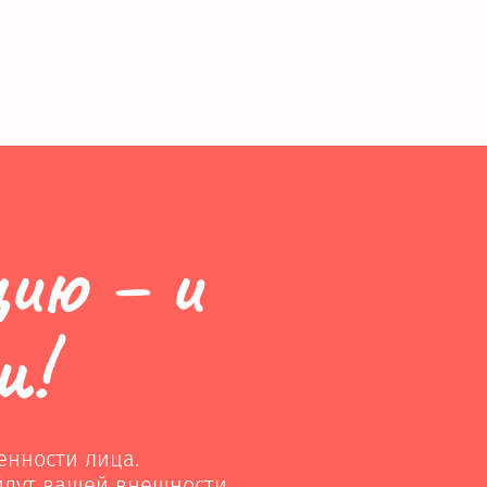
ию – и
и!
енности лица.
йдут вашей внешности