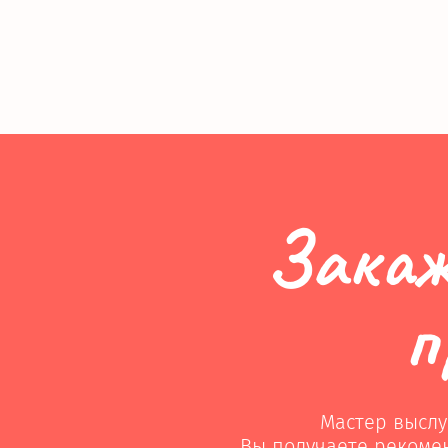
Закаж
п
Мастер выслу
Вы получаете рекоме