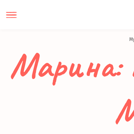
M
Марина: 
М