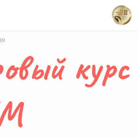
ПМ
овый курс
ПМ