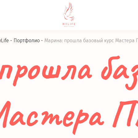
yLife
Портфолио
Марина: прошла базовый курс Мастера 
прошла баз
астера 