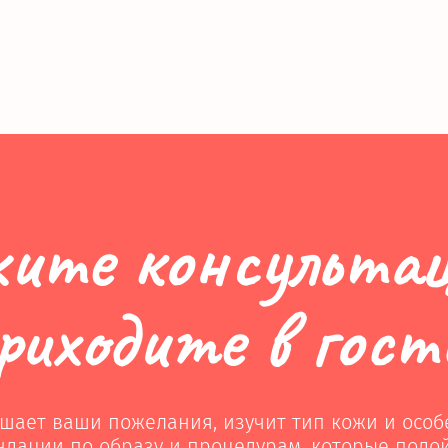
ите консультац
риходите в гост
шает ваши пожелания, изучит тип кожи и особ
ндации по образу и процедурам, которые подо